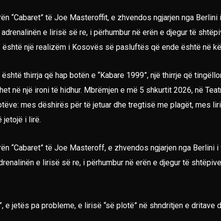
n “Cabaret” të Joe Masteroffit, e zhvendos ngjarjen nga Berlini i
e adrenalinën e lirisë së re, i përhumbur në erën e djegur të shtë
9” është një realizëm i Kosovës së pasluftës që ende është në kër
është thirrja që hap botën e “Kabare 1999”, një thirrje që tingëll
 në një ironi të hidhur. Mbrëmjen e më 5 shkurtit 2026, në Teatrin
tëve: mes dëshirës për të jetuar dhe tregtisë me plagët, mes liri
etojë i lirë.
ën “Cabaret” të Joe Masteroff, e zhvendos ngjarjen nga Berlini i 
adrenalinën e lirisë së re, i përhumbur në erën e djegur të shtëpi
”, e jetës pa probleme, e lirisë “së plotë” në shndritjen e drita