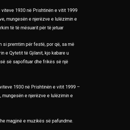
 viteve 1930 në Prishtinën e vitit 1999
pive, mungesën e njerëzve e lulëzimin e
kim të të mësuarit për të jetuar
on si premtim për festë, por që, sa më
 e Qytetit të Gjilanit, kjo kabare u
së së sapofituar dhe frikës së një
viteve 1930 në Prishtinën e vitit 1999 –
ve, mungesën e njerëzve e lulëzimin e
ve dhe magjinë e muzikës së pafundme.