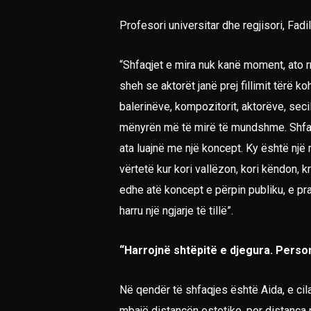
Profesori universitar dhe regjisori, Fadi
“Shfaqjet e mira nuk kanë moment, ato r
sheh se aktorët janë prej fillimit tërë k
balerinëve, kompozitorit, aktorëve, sec
mënyrën më të mirë të mundshme. Shfaqja
ata luajnë me një koncept. Ky është një
vërtetë kur kori vallëzon, kori këndon, 
edhe atë koncept e përpin publiku, e pr
harru një ngjarje të tillë”.
“Harrojnë shtëpitë e djegura. Perso
Në qendër të shfaqjes është Aida, e cila 
mbajë distancën estetike, por distanca p