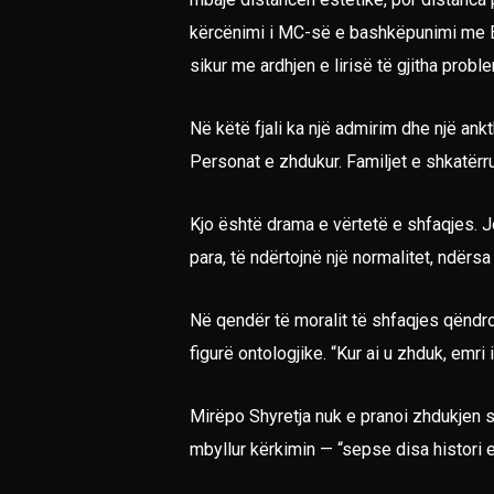
kërcënimi i MC-së e bashkëpunimi me Ern
sikur me ardhjen e lirisë të gjitha probl
Në këtë fjali ka një admirim dhe një ank
Personat e zhdukur. Familjet e shkatërru
Kjo është drama e vërtetë e shfaqjes. Jo 
para, të ndërtojnë një normalitet, ndërsa
Në qendër të moralit të shfaqjes qëndron
figurë ontologjike. “Kur ai u zhduk, emri i
Mirëpo Shyretja nuk e pranoi zhdukjen si
mbyllur kërkimin — “sepse disa histori