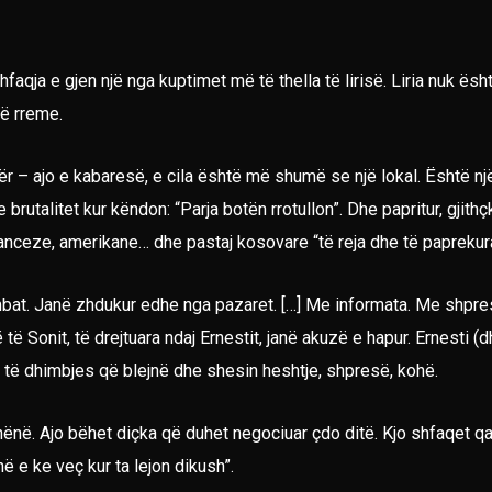
faqja e gjen një nga kuptimet më të thella të lirisë. Liria nuk ësh
të rreme.
ër – ajo e kabaresë, e cila është më shumë se një lokal. Është nj
brutalitet kur këndon: “Parja botën rrotullon”. Dhe papritur, gjithç
ranceze, amerikane… dhe pastaj kosovare “të reja dhe të paprekur
mbat. Janë zhdukur edhe nga pazaret. […] Me informata. Me shpre
ë të Sonit, të drejtuara ndaj Ernestit, janë akuzë e hapur. Ernesti 
ë të dhimbjes që blejnë dhe shesin heshtje, shpresë, kohë.
dhënë. Ajo bëhet diçka që duhet negociuar çdo ditë. Kjo shfaqet 
në e ke veç kur ta lejon dikush”.