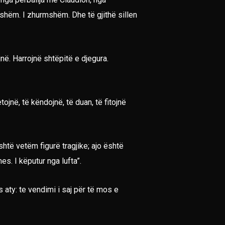
shëm. I zhurmshëm. Dhe të gjithë sillen
në. Harrojnë shtëpitë e djegura.
ojnë, të këndojnë, të duan, të fitojnë
shtë vetëm figurë tragjike; ajo është
mes. I këputur nga lufta”.
 aty: te vendimi i saj për të mos e