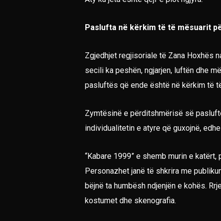
Paslufta në kërkim të të mësuarit pë
Zgjedhjet regjisoriale të Zana Hoxhës na
secili ka peshën, ngjarjen, luftën dhe m
pasluftës që ende është në kërkim të të 
Zymtësinë e përditshmërisë së pasluftë
individualitetin e atyre që guxojnë, edh
“Kabare 1999” e shemb murin e katërt, p
Personazhet janë të shkrira me publiku
bëjnë ta humbësh ndjenjën e kohës. Rrje
kostumet dhe skenografia.