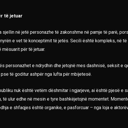
r të jetuar
 sjellin në jetë personazhe të zakonshme në pamje të parë, porse g
ënyrën e vet të konceptimit të jetës. Secili është kompleks, në t
mësuarit për të jetuar.
s personazhet e ndrydhin dhe jetojnë mes dashnisë, seksit e q
e pse të goditur ashpër nga lufta për mbijetesë.
ubliku nuk është vetëm dëshmitar i ngjarjeve, ai është pjesë e s
n, të ulur edhe në mesin e tyre bashkëjetojnë momentet. Moment
dhja e shfaqjes është organike, e pasforcuar – nga loja e aktorëv