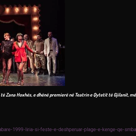
të Zana Hoxhës, e dhënë premierë në Teatrin e Qytetit të Gjilanit, më
kabare-1999-liria-si-feste-e-deshperuar-plage-e-kenge-qe-smb