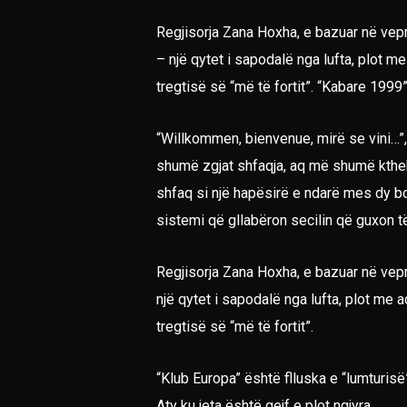
Regjisorja Zana Hoxha, e bazuar në veprë
– një qytet i sapodalë nga lufta, plot m
tregtisë së “më të fortit”. “Kabare 199
“Willkommen, bienvenue, mirë se vini…”, 
shumë zgjat shfaqja, aq më shumë kthehet
shfaq si një hapësirë e ndarë mes dy bo
sistemi që gllabëron secilin që guxon të j
Regjisorja Zana Hoxha, e bazuar në vepr
një qytet i sapodalë nga lufta, plot me 
tregtisë së “më të fortit”.
“Klub Europa” është flluska e “lumturisë
Aty ku jeta është qejf e plot ngjyra.