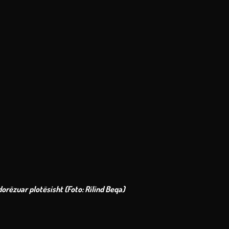
adorëzuar plotësisht (Foto: Rilind Beqa)