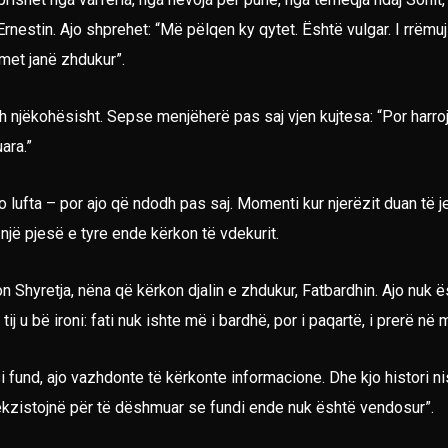
estin. Ajo shprehet: “Më pëlqen ky qytet. Është vulgar. I rrëmuj
emet janë zhdukur”.
th njëkohësisht. Sepse menjëherë pas saj vjen kujtesa: “Por harroj
ara.”
lufta – por ajo që ndodh pas saj. Momenti kur njerëzit duan të jet
 një pjesë e tyre ende kërkon të vdekurit.
 Shyretja, nëna që kërkon djalin e zhdukur, Fatbardhin. Ajo nuk ë
 tij u bë ironi: fati nuk ishte më i bardhë, por i paqartë, i prerë në 
 fund, ajo vazhdonte të kërkonte informacione. Dhe kjo histori nis
 ekzistojnë për të dëshmuar se fundi ende nuk është vendosur”.