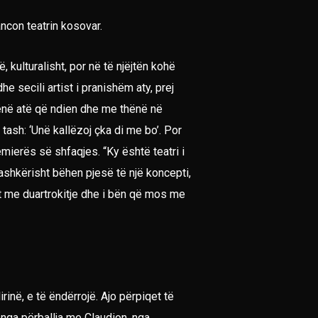
ancon teatrin kosovar.
kulturalisht, por në të njëjtën kohë
he secili artist i pranishëm aty, prej
thënë atë që ndien dhe me thënë në
ash: ‘Unë kallëzoj çka di me bo’. Por
mierës së shfaqjes. “Ky është teatri i
bashkërisht bëhen pjesë të një koncepti,
ët me duartrokitje dhe i bën që mos me
rinë, e të ëndërrojë. Ajo përpiqet të
 nga përballja me Claudion, nga