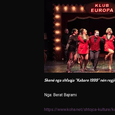
Skenë nga shfaqja “Kabare 1999” nën regji 
Nga: Berat Bajrami
https://www.koha.net/shtojca-kulture/