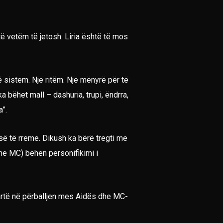
të vetëm të jetosh. Liria është të mos
ë sistem. Një ritëm. Një mënyrë për të
ka bëhet mall – dashuria, trupi, ëndrra,
a”.
së të rreme. Dikush ka bërë tregti me
(dhe MC) bëhen personifikimi i
qartë në përballjen mes Aidës dhe MC-