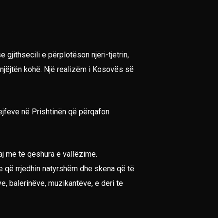
jithsecili e përplotëson njëri-tjetrin,
ë njëjtën kohë. Një realizëm i Kosovës së
ejfeve në Prishtinën që përqafon
aj me të qeshura e vallëzime.
e që rrjedhin natyrshëm dhe skena që të
e, balerinëve, muzikantëve, e deri te