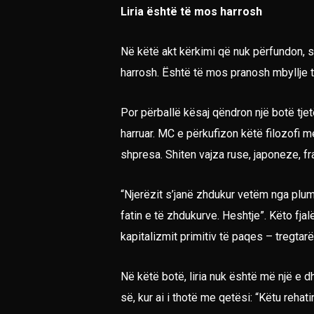
Liria është të mos harrosh
Në këtë akt kërkimi që nuk përfundon, sh
harrosh. Është të mos pranosh mbyllje 
Por përballë kësaj qëndron një botë tjet
harruar. MC e përkufizon këtë filozofi me 
shpresa. Shiten vajza ruse, japoneze, f
“Njerëzit s’janë zhdukur vetëm nga plu
fatin e të zhdukurve. Heshtje”. Këto fjal
kapitalizmit primitiv të paqes – tregtar
Në këtë botë, liria nuk është më një e 
së, kur ai i thotë me qetësi: “Këtu rehati