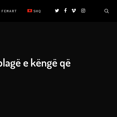
FEMART
SHQ
 plagë e këngë që