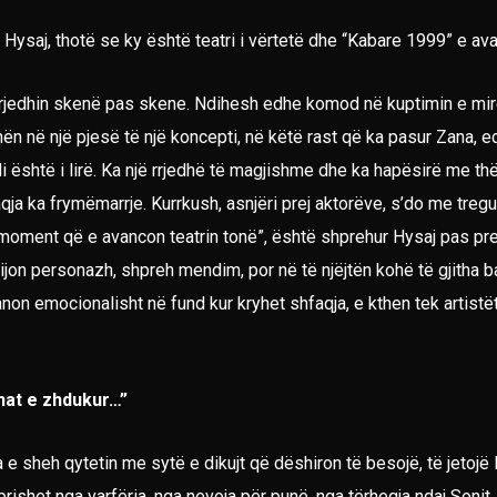
l Hysaj, thotë se ky është teatri i vërtetë dhe “Kabare 1999” e av
rjedhin skenë pas skene. Ndihesh edhe komod në kuptimin e mirë, 
ohën në një pjesë të një koncepti, në këtë rast që ka pasur Zana, ed
ili është i lirë. Ka një rrjedhë të magjishme dhe ka hapësirë me 
 ka frymëmarrje. Kurrkush, asnjëri prej aktorëve, s’do me tregu t
 moment që e avancon teatrin tonë”, është shprehur Hysaj pas pre
krijon personazh, shpreh mendim, por në të njëjtën kohë të gjitha 
anon emocionalisht në fund kur kryhet shfaqja, e kthen tek artist
nat e zhdukur…”
e sheh qytetin me sytë e dikujt që dëshiron të besojë, të jetojë li
rishet nga varfëria, nga nevoja për punë, nga tërheqja ndaj Sonit,